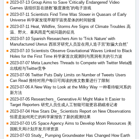
2023-07-13 Group Aims to Save 'Critically Endangered' Video
Games 该组织旨在拯救“极度濒危”的电子游戏
2023-07-11 Scientists Find Time Was Slower in Quasars of Early
Universe 科学家发现早期宇宙类星体的时间较慢
2023-07-11 Heat, Wildfire, Storms Are Signs of Climate Troubles 高
温、野火、暴风雨是气候问题的征兆
2023-07-10 Spanish Researchers Aim to 'Trick Nature' with
Manufactured Uterus 西班牙研究人员旨在用人造子宫“欺骗大自然”
2023-07-10 Scientists Observe Gravitational Waves Linked to Black
Holes for the First Time 科学家首次观测到与黑洞有关的引力波
2023-07-07 Meta Launches Threads to Compete with Twitter Meta推
出线程与Twitter竞争
2023-07-06 Twitter Puts Daily Limits on Number of Tweets Users
Can Read 推特对用户每日可阅读的推文数量进行了限制
2023-07-06 A New Way to Look at the Milky Way 一种看待银河系的
新方法
2023-07-05 Researchers_ Generative AI Might Make It Easier to
Target Reporters 研究人员生成人工智能可能更容易瞄准记者
2023-07-04 How Stars Die_ Scientists Report on New Observations
恒星是如何死亡的科学家报告了新的观测结果
2023-07-03 US Space Agency Aims to Develop Moon Resources 美
国航天局计划开发月球资源
2023-07-03 Study_ Pumping Groundwater Has Changed How Earth