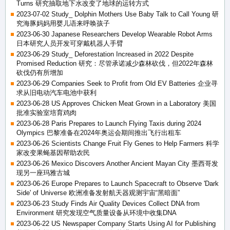
Turns 研究抽取地下水改变了地球的运转方式
2023-07-02 Study_ Dolphin Mothers Use Baby Talk to Call Young 研
究海豚妈妈用婴儿语来呼唤孩子
2023-06-30 Japanese Researchers Develop Wearable Robot Arms
日本研究人员开发可穿戴机器人手臂
2023-06-29 Study_ Deforestation Increased in 2022 Despite
Promised Reduction 研究：尽管承诺减少森林砍伐，但2022年森林
砍伐仍有所增加
2023-06-29 Companies Seek to Profit from Old EV Batteries 企业寻
求从旧电动汽车电池中获利
2023-06-28 US Approves Chicken Meat Grown in a Laboratory 美国
批准实验室培育鸡肉
2023-06-28 Paris Prepares to Launch Flying Taxis during 2024
Olympics 巴黎准备在2024年奥运会期间推出飞行出租车
2023-06-26 Scientists Change Fruit Fly Genes to Help Farmers 科学
家改变果蝇基因帮助农民
2023-06-26 Mexico Discovers Another Ancient Mayan City 墨西哥发
现另一座玛雅古城
2023-06-26 Europe Prepares to Launch Spacecraft to Observe 'Dark
Side' of Universe 欧洲准备发射航天器观测宇宙“黑暗面”
2023-06-23 Study Finds Air Quality Devices Collect DNA from
Environment 研究发现空气质量设备从环境中收集DNA
2023-06-22 US Newspaper Company Starts Using AI for Publishing