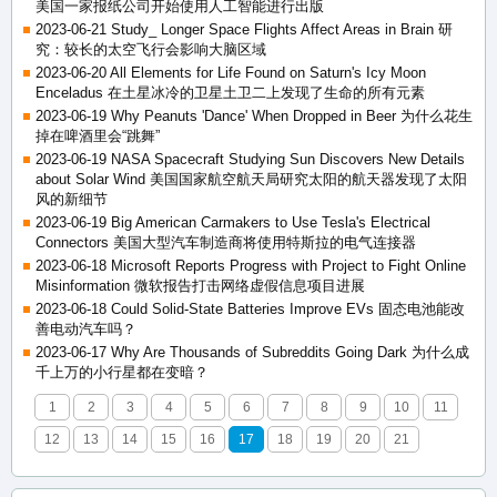
美国一家报纸公司开始使用人工智能进行出版
2023-06-21 Study_ Longer Space Flights Affect Areas in Brain 研
究：较长的太空飞行会影响大脑区域
2023-06-20 All Elements for Life Found on Saturn's Icy Moon
Enceladus 在土星冰冷的卫星土卫二上发现了生命的所有元素
2023-06-19 Why Peanuts 'Dance' When Dropped in Beer 为什么花生
掉在啤酒里会“跳舞”
2023-06-19 NASA Spacecraft Studying Sun Discovers New Details
about Solar Wind 美国国家航空航天局研究太阳的航天器发现了太阳
风的新细节
2023-06-19 Big American Carmakers to Use Tesla's Electrical
Connectors 美国大型汽车制造商将使用特斯拉的电气连接器
2023-06-18 Microsoft Reports Progress with Project to Fight Online
Misinformation 微软报告打击网络虚假信息项目进展
2023-06-18 Could Solid-State Batteries Improve EVs 固态电池能改
善电动汽车吗？
2023-06-17 Why Are Thousands of Subreddits Going Dark 为什么成
千上万的小行星都在变暗？
1
2
3
4
5
6
7
8
9
10
11
12
13
14
15
16
17
18
19
20
21