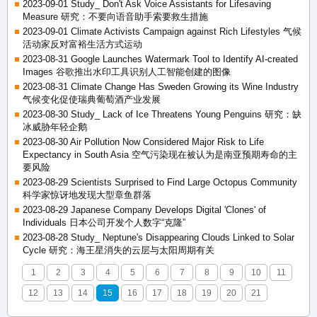
2023-09-01 Study_ Don't Ask Voice Assistants for Lifesaving
Measure 研究：不要向语音助手索要救生措施
2023-09-01 Climate Activists Campaign against Rich Lifestyles 气候
活动家反对富裕生活方式运动
2023-08-31 Google Launches Watermark Tool to Identify AI-created
Images 谷歌推出水印工具识别人工智能创建的图像
2023-08-31 Climate Change Has Sweden Growing its Wine Industry
气候变化促使瑞典葡萄酒产业发展
2023-08-30 Study_ Lack of Ice Threatens Young Penguins 研究：缺
冰威胁年轻企鹅
2023-08-30 Air Pollution Now Considered Major Risk to Life
Expectancy in South Asia 空气污染现在被认为是南亚预期寿命的主
要风险
2023-08-29 Scientists Surprised to Find Large Octopus Community
科学家惊讶地发现大型章鱼群落
2023-08-29 Japanese Company Develops Digital 'Clones' of
Individuals 日本公司开发个人数字“克隆”
2023-08-28 Study_ Neptune's Disappearing Clouds Linked to Solar
Cycle 研究：海王星消失的云层与太阳周期有关
1
2
3
4
5
6
7
8
9
10
11
12
13
14
15
16
17
18
19
20
21