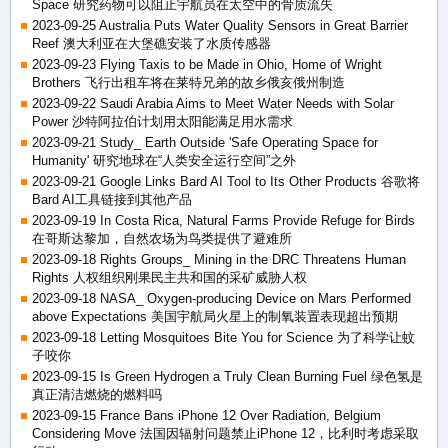
Space 研究药物可以阻止宇航员在太空中的骨质流失
2023-09-25 Australia Puts Water Quality Sensors in Great Barrier
Reef 澳大利亚在大堡礁安装了水质传感器
2023-09-23 Flying Taxis to be Made in Ohio, Home of Wright
Brothers 飞行出租车将在莱特兄弟的故乡俄亥俄州制造
2023-09-22 Saudi Arabia Aims to Meet Water Needs with Solar
Power 沙特阿拉伯计划用太阳能满足用水需求
2023-09-21 Study_ Earth Outside 'Safe Operating Space for
Humanity' 研究地球在“人类安全运行空间”之外
2023-09-21 Google Links Bard AI Tool to Its Other Products 谷歌将
Bard AI工具链接到其他产品
2023-09-19 In Costa Rica, Natural Farms Provide Refuge for Birds
在哥斯达黎加，自然农场为鸟类提供了避难所
2023-09-18 Rights Groups_ Mining in the DRC Threatens Human
Rights 人权组织刚果民主共和国的采矿威胁人权
2023-09-18 NASA_ Oxygen-producing Device on Mars Performed
above Expectations 美国宇航局火星上的制氧装置表现超出预期
2023-09-18 Letting Mosquitoes Bite You for Science 为了科学让蚊
子咬你
2023-09-15 Is Green Hydrogen a Truly Clean Burning Fuel 绿色氢是
真正清洁燃烧的燃料吗
2023-09-15 France Bans iPhone 12 Over Radiation, Belgium
Considering Move 法国因辐射问题禁止iPhone 12，比利时考虑采取