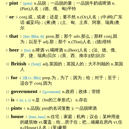
pint
n.品脱；一品脱的量；一品脱牛奶或啤酒 n.
6
7
[paint]
(Pint)人名；(德、俄、匈)平特
or
conj.或，或者；还是；要不然 n.(Or)人名；(中)柯(广东
7
6
话·威妥玛)；(柬)奥；(土、匈、土库、阿塞、瑞典)奥
尔
that
pron.那；那个 adv.那么；那样 conj.因
8
5
[ðæt, 弱ðət, ðt]
为；以至于 adj.那；那个 n.(That)人名；(德)塔特
beer
n.啤酒 vi.喝啤酒 n.(Beer)人名；(法、德、俄、
9
4
[biə]
罗、捷、瑞典)贝尔；(英、西、南非)[纺]比尔
British
adj.英国的；英国人的；大不列颠的 n.英国
10
4
['britiʃ]
人
for
prep.为，为了；因为；给；对于；至于；
11
4
[强 fɔ:, 弱fə]
适合于 conj.因为
government
n.政府；政体；管辖
12
4
['gʌvənmənt]
is
v.是（be的三单形式） n.存在
13
4
[iz, z, s]
pints
n.品脱( pint的名词复数 ); 一品脱啤酒
14
4
house
n.住宅；家庭；机构；议会；某种用途
15
3
[haus, hauz]
的建筑物 vt.覆盖；给…房子住；把…储藏在房内 vi.住
n.(House)人名；(英)豪斯