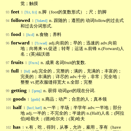
觉；触摸
feet
n.脚（foot的复数形式）；尺；韵脚
93
1
['fi:t, fi:t]
followed
n. 跟随的；遵照的 动词follow的过去式
94
1
['fɒləʊd]
和过去分词形式.
food
n.食物；养料
95
1
[fu:d]
forward
adj.向前的；早的；迅速的 adv.向前
96
1
['fɔ:wəd]
地；向将来 vt.促进；转寄；运送 n.前锋 n.(Forward)人
名；(英)福沃德
fruits
n. 成果 名词fruit的复数.
97
1
[f'ruːts]
full
adj.完全的，完整的；满的，充满的；丰富的；
98
1
[ful]
完美的；丰满的；详尽的 adv.十分，非常；完全地；
整整 vt.把衣服缝得宽大 n.全部；完整
getting
n. 获得 动词get的现在分词.
99
1
['ɡetɪŋ]
goods
n.商品；动产；合意的人；真本领
100
1
[gudz]
half
n.一半；半场；半学年 adv.一半地；部分
101
1
[hɑ:f, hæf]
地 adj.一半的；不完全的；半途的 n.(Half)人名；(阿拉
伯)哈勒夫；(德)哈尔夫；(英)哈夫
has
v.有，吃，得到，从事，允许，雇用，享有（have
102
1