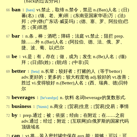
（back的过去分词）
ban
vt.禁止，取缔 n.禁令，禁忌 n.(Ban)人名；(日)
66
1
[bæn]
蕃(名)；(缅、老、柬)班；(东南亚国家华语)万；(法)
邦；(中)饼(广东话·威妥玛)；(德、塞、罗、阿拉伯)巴
恩；(英)班恩
bar
n.条，棒；酒吧；障碍；法庭 vt.禁止；阻拦 prep.
67
1
除……外 n.(Bar)人名；(阿拉伯、德、法、俄、罗、
捷、波、葡、以)巴尔
be
vt.是；有，存在；做，成为；发生 n.(Be)人名；(缅)
68
1
拜；(日)部(姓)；(朝)培；(中非)贝
better
n.长辈；较好者；打赌的人（等于bettor）
69
1
[betə]
adv.更好的；更多的；较大程度地 adj.较好的 vt.改善；
胜过 vi.变得较好 n.(Better)人名；(西、瑞典、德)贝特
尔
beverages
n. 饮料 名词beverage的复数形式.
70
1
[be'vərɪdʒɪz]
business
n.商业；[贸易]生意；[贸易]交易；事情
71
1
['biznis]
by
prep.通过；被；依据；经由；在附近；在……之前
72
1
adv.通过；经过；附近；[互联网]白俄罗斯的国家代码
顶级域名
can
vt.将…装入密封罐中保存 aux.能；能够；可以；可
73
1