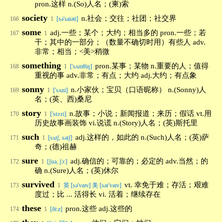
pron.这样 n.(So)人名；(柬)索
society
n.社会；交往；社团；社交界
166
1
[sə'saiəti]
some
adj.一些；某个；大约；相当多的 pron.一些；若
167
1
干；其中的一部分；（数量不确切时用）有些人 adv.
非常；相当；<美>稍微
something
pron.某事；某物 n.重要的人；值得
168
1
['sʌmθiŋ]
重视的事 adv.非常；有点；大约 adj.大约；有点象
sonny
n.小家伙；宝贝（口语昵称） n.(Sonny)人
169
1
['sʌni]
名；(英、西)桑尼
story
n.故事；小说；新闻报道；来历；假话 vt.用
170
1
['stɔ:ri]
历史故事画装饰 vi.说谎 n.(Story)人名；(英)斯托里
such
adj.这样的，如此的 n.(Such)人名；(英)萨
171
1
[sʌtʃ, sətʃ]
奇；(德)祖赫
sure
adj.确信的；可靠的；必定的 adv.当然；的
172
1
[ʃuə, ʃɔ:]
确 n.(Sure)人名；(英)休尔
survived
vt. 幸免于难；存活；艰难
173
1
英 [sə'vaɪv] 美 [sər'vaɪv]
度过；比 ... 活得长 vi. 活着；继续存在
these
pron.这些 adj.这些的
174
1
[ði:z]