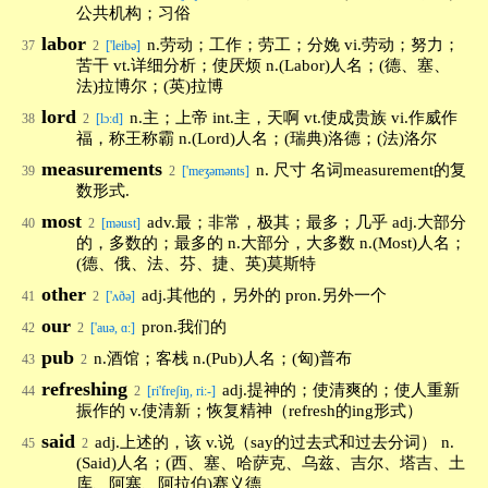
公共机构；习俗
labor
n.劳动；工作；劳工；分娩 vi.劳动；努力；
37
2
['leibə]
苦干 vt.详细分析；使厌烦 n.(Labor)人名；(德、塞、
法)拉博尔；(英)拉博
lord
n.主；上帝 int.主，天啊 vt.使成贵族 vi.作威作
38
2
[lɔ:d]
福，称王称霸 n.(Lord)人名；(瑞典)洛德；(法)洛尔
measurements
n. 尺寸 名词measurement的复
39
2
['meʒəmənts]
数形式.
most
adv.最；非常，极其；最多；几乎 adj.大部分
40
2
[məust]
的，多数的；最多的 n.大部分，大多数 n.(Most)人名；
(德、俄、法、芬、捷、英)莫斯特
other
adj.其他的，另外的 pron.另外一个
41
2
['ʌðə]
our
pron.我们的
42
2
['auə, ɑ:]
pub
n.酒馆；客栈 n.(Pub)人名；(匈)普布
43
2
refreshing
adj.提神的；使清爽的；使人重新
44
2
[ri'freʃiŋ, ri:-]
振作的 v.使清新；恢复精神（refresh的ing形式）
said
adj.上述的，该 v.说（say的过去式和过去分词） n.
45
2
(Said)人名；(西、塞、哈萨克、乌兹、吉尔、塔吉、土
库、阿塞、阿拉伯)赛义德