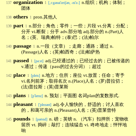
organization
n.组织；机构；体制；
137
1
[,ɔ:gənai'zeiʃən, -ni'z-]
团体
others
pron.其他人
138
1
part
n.部分；角色；零件；一些；片段 vt.分离；分配；
139
1
分开 vi.断裂；分手 adv.部分地 adj.部分的 n.(Part)人
名；(英、瑞典)帕特；(泰)巴；(法)帕尔
passage
n.一段（文章）；走廊；通路；通过 n.
140
1
(Passage)人名；(英)帕西奇；(法)帕萨热
passed
adj.已经通过的；已经过去的；已被传递的
141
1
[pa:st]
v.通过；传递（pass的过去分词）；超过
place
n.地方；住所；座位 vt.放置；任命；寄予
142
1
[pleis]
vi.名列前茅；取得名次 n.(Place)人名；(罗)普拉切；
(法)普拉斯；(英)普莱斯
plans
n. 预划；平面图 名词plan的复数形式.
143
1
[p'lænz]
pleasant
adj.令人愉快的，舒适的；讨人喜欢
144
1
['plezənt]
的，和蔼可亲的 n.(Pleasant)人名；(英)普莱曾特
pounds
n. 磅；英镑 n. （汽车）扣押所；宠物收
145
1
[paʊnd]
留所 vt. 捣碎；敲打；连续猛击 vi. 咚咚地走；怦怦地
响