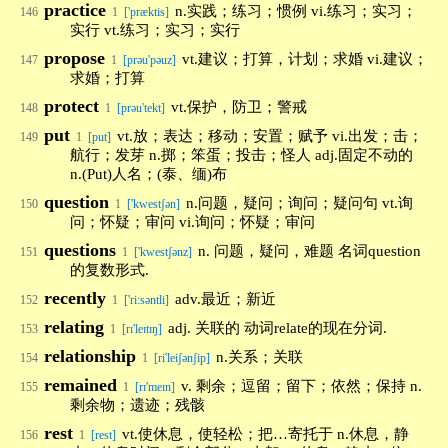
practice
n.实践；练习；惯例 vi.练习；实习；
146
1
['præktis]
实行 vt.练习；实习；实行
propose
vt.建议；打算，计划；求婚 vi.建议；
147
1
[prəu'pəuz]
求婚；打算
protect
vt.保护，防卫；警戒
148
1
[prəu'tekt]
put
vt.放；表达；移动；安置；赋予 vi.出发；击；
149
1
[put]
航行；发芽 n.掷；笨蛋；投击；怪人 adj.固定不动的
n.(Put)人名；(泰、缅)布
question
n.问题，疑问；询问；疑问句 vt.询
150
1
['kwestʃən]
问；怀疑；审问 vi.询问；怀疑；审问
questions
n. 问题，疑问，难题 名词question
151
1
['kwestʃənz]
的复数形式.
recently
adv.最近；新近
152
1
['ri:səntli]
relating
adj. 关联的 动词relate的现在分词.
153
1
[rɪ'leɪtɪŋ]
relationship
n.关系；关联
154
1
[ri'leiʃənʃip]
remained
v. 剩余；逗留；留下；依然；保持 n.
155
1
[rɪ'meɪn]
剩余物；遗迹；残骸
rest
vt.使休息，使轻松；把…寄托于 n.休息，静
156
1
[rest]