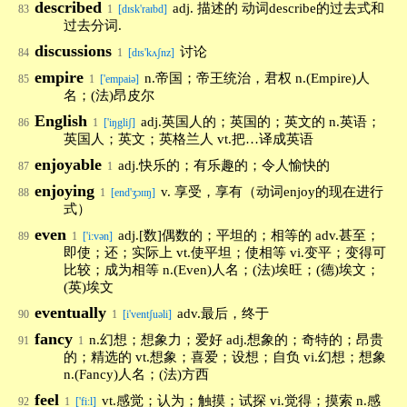
described
adj. 描述的 动词describe的过去式和
83
1
[dɪsk'raɪbd]
过去分词.
discussions
讨论
84
1
[dɪs'kʌʃnz]
empire
n.帝国；帝王统治，君权 n.(Empire)人
85
1
['empaiə]
名；(法)昂皮尔
English
adj.英国人的；英国的；英文的 n.英语；
86
1
['iŋgliʃ]
英国人；英文；英格兰人 vt.把…译成英语
enjoyable
adj.快乐的；有乐趣的；令人愉快的
87
1
enjoying
v. 享受，享有（动词enjoy的现在进行
88
1
[end'ʒɔɪɪŋ]
式）
even
adj.[数]偶数的；平坦的；相等的 adv.甚至；
89
1
['i:vən]
即使；还；实际上 vt.使平坦；使相等 vi.变平；变得可
比较；成为相等 n.(Even)人名；(法)埃旺；(德)埃文；
(英)埃文
eventually
adv.最后，终于
90
1
[i'ventʃuəli]
fancy
n.幻想；想象力；爱好 adj.想象的；奇特的；昂贵
91
1
的；精选的 vt.想象；喜爱；设想；自负 vi.幻想；想象
n.(Fancy)人名；(法)方西
feel
vt.感觉；认为；触摸；试探 vi.觉得；摸索 n.感
92
1
['fi:l]