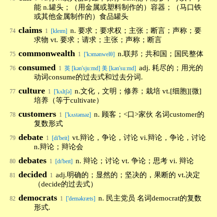
能 n.罐头；（用金属或塑料制作的）容器；（马口铁
或其他金属制作的）食品罐头
claims
n. 要求；要求权；主张；断言；声称；要
74
1
[kleɪm]
求物 vt. 要求；请求；主张；声称；断言
commonwealth
n.联邦；共和国；国民整体
75
1
['kɔmənwelθ]
consumed
adj. 耗尽的；用光的
76
1
英 [kən'sjuːmd] 美 [kən'suːmd]
动词consume的过去式和过去分词.
culture
n.文化，文明；修养；栽培 vt.[细胞][微]
77
1
['kʌltʃə]
培养（等于cultivate）
customers
n. 顾客；<口>家伙 名词customer的
78
1
['kʌstəməz]
复数形式
debate
vt.辩论，争论，讨论 vi.辩论，争论，讨论
79
1
[di'beit]
n.辩论；辩论会
debates
n. 辩论；讨论 vt. 争论；思考 vi. 辩论
80
1
[dɪ'beɪt]
decided
adj.明确的；显然的；坚决的，果断的 vt.决定
81
1
（decide的过去式）
democrats
n. 民主党员 名词democrat的复数
82
1
['deməkræts]
形式.