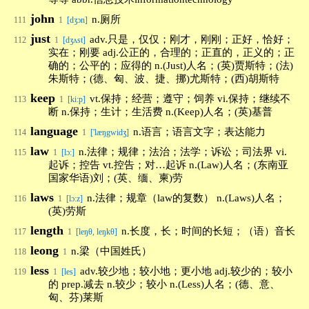
john
n.厕所
111
1
[dʒɔn]
just
adv.只是，仅仅；刚才，刚刚；正好，恰好；
112
1
[dʒʌst]
实在；刚要 adj.公正的，合理的；正直的，正义的；正
确的；公平的；应得的 n.(Just)人名；(英)贾斯特；(法)
朱斯特；(德、匈、波、捷、挪)尤斯特；(西)胡斯特
keep
vt.保持；经营；遵守；饲养 vi.保持；继续不
113
1
[ki:p]
断 n.保持；生计；生活费 n.(Keep)人名；(英)基普
language
n.语言；语言文字；表达能力
114
1
['læŋgwidʒ]
law
n.法律；规律；法治；法学；诉讼；司法界 vi.
115
1
[lɔ:]
起诉；控告 vt.控告；对…起诉 n.(Law)人名；(东南亚
国家华语)刘；(英、缅、柬)劳
laws
n.法律；规章（law的复数） n.(Laws)人名；
116
1
[lɔ:z]
(英)劳斯
length
n.长度，长；时间的长短；（语）音长
117
1
[leŋθ, leŋkθ]
leong
n.梁（中国姓氏）
118
1
less
adv.较少地；较小地；更小地 adj.较少的；较小
119
1
[les]
的 prep.减去 n.较少；较小 n.(Less)人名；(德、意、
匈、芬)莱斯