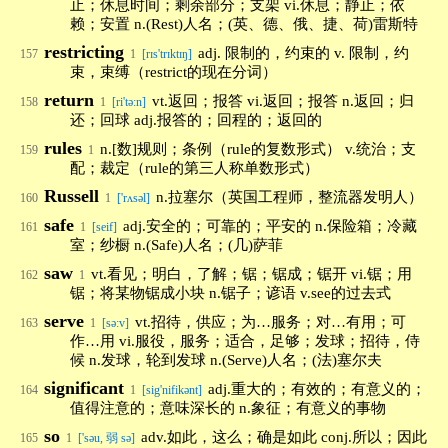
止；休息时间；剩余部分；支架 vi.休息；静止；依
赖；安置 n.(Rest)人名；(英、德、俄、捷、荷)雷斯特
restricting
adj. 限制的，约束的 v. 限制，约
157
1
[rɪs'trɪktɪŋ]
束，束缚（restrict的现在分词）
return
vt.返回；报答 vi.返回；报答 n.返回；归
158
1
[ri'tə:n]
还；回球 adj.报答的；回程的；返回的
rules
n.[数]规则；条例（rule的复数形式） v.统治；支
159
1
配；裁定（rule的第三人称单数形式）
Russell
n.拉塞尔（英国工程师，整流器发明人）
160
1
['rʌsəl]
safe
adj.安全的；可靠的；平安的 n.保险箱；冷藏
161
1
[seif]
室；纱橱 n.(Safe)人名；(几)萨菲
saw
vt.看见；明白，了解；锯；锯成；锯开 vi.锯；用
162
1
锯；将某物锯成小块 n.锯子；谚语 v.see的过去式
serve
vt.招待，供应；为…服务；对…有用；可
163
1
[sə:v]
作…用 vi.服役，服务；适合，足够；发球；招待，侍
候 n.发球，轮到发球 n.(Serve)人名；(法)塞尔夫
significant
adj.重大的；有效的；有意义的；
164
1
[sig'nifikənt]
值得注意的；意味深长的 n.象征；有意义的事物
so
adv.如此，这么；确是如此 conj.所以；因此
165
1
['səu, 弱 sə]