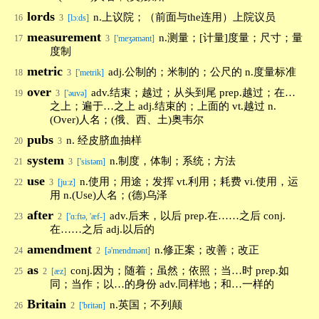
lords
n.上议院；（前面与the连用）上院议员
16
3
[lɔ:ds]
measurement
n.测量；[计量]度量；尺寸；量
17
3
['meʒəmənt]
度制
metric
adj.公制的；米制的；公尺的 n.度量标准
18
3
['metrik]
over
adv.结束；越过；从头到尾 prep.越过；在…
19
3
['əuvə]
之上；遍于…之上 adj.结束的；上面的 vt.越过 n.
(Over)人名；(俄、西、土)奥韦尔
pubs
n. 经皮脐血抽样
20
3
system
n.制度，体制；系统；方法
21
3
['sistəm]
use
n.使用；用途；发挥 vt.利用；耗费 vi.使用，运
22
3
[ju:z]
用 n.(Use)人名；(德)乌泽
after
adv.后来，以后 prep.在……之后 conj.
23
2
['ɑ:ftə, 'æf-]
在……之后 adj.以后的
amendment
n.修正案；改善；改正
24
2
[ə'mendmənt]
as
conj.因为；随着；虽然；依照；当…时 prep.如
25
2
[æz]
同；当作；以…的身份 adv.同样地；和…一样的
Britain
n.英国；不列颠
26
2
['britən]