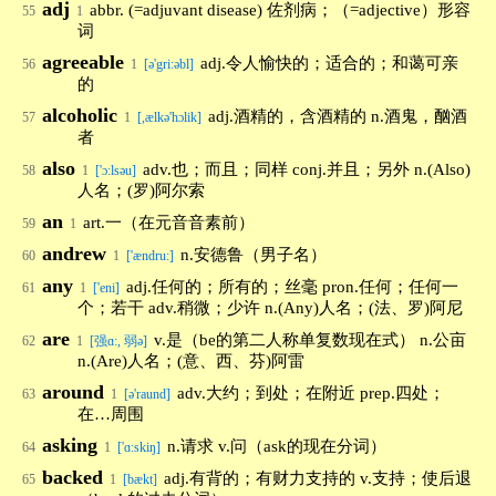
adj
abbr. (=adjuvant disease) 佐剂病；（=adjective）形容
55
1
词
agreeable
adj.令人愉快的；适合的；和蔼可亲
56
1
[ə'gri:əbl]
的
alcoholic
adj.酒精的，含酒精的 n.酒鬼，酗酒
57
1
[,ælkə'hɔlik]
者
also
adv.也；而且；同样 conj.并且；另外 n.(Also)
58
1
['ɔ:lsəu]
人名；(罗)阿尔索
an
art.一（在元音音素前）
59
1
andrew
n.安德鲁（男子名）
60
1
['ændru:]
any
adj.任何的；所有的；丝毫 pron.任何；任何一
61
1
['eni]
个；若干 adv.稍微；少许 n.(Any)人名；(法、罗)阿尼
are
v.是（be的第二人称单复数现在式） n.公亩
62
1
[强ɑ:, 弱ə]
n.(Are)人名；(意、西、芬)阿雷
around
adv.大约；到处；在附近 prep.四处；
63
1
[ə'raund]
在…周围
asking
n.请求 v.问（ask的现在分词）
64
1
['ɑ:skiŋ]
backed
adj.有背的；有财力支持的 v.支持；使后退
65
1
[bækt]