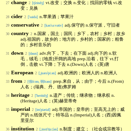
change
vt.改变；交换 n.变化；找回的零钱 vi.改
27
2
[tʃeindʒ]
变；兑换
cider
n.苹果酒；苹果汁
28
2
['saidə]
conservative
adj.保守的 n.保守派，守旧者
29
2
[kən'sə:vətiv]
country
n.国家，国土；国民；乡下，农村；乡村；故乡
30
2
adj.祖国的，故乡的；地方的，乡村的；国家的；粗鲁
的；乡村音乐的
down
adv.向下，下去；在下面 adj.向下的 n.软
31
2
[daun]
毛，绒毛；[地质]开阔的高地 prep.沿着，往下 vt.打
倒，击败 vi.下降；下去 n.(Down)人名；(英)唐
European
adj.欧洲的；欧洲人的 n.欧洲人
32
2
[,juərə'pi:ən]
from
prep.来自，从；由于；今后 n.(From)
33
2
[强frɔm, 弱frəm]
人名；(瑞典、丹、德)弗罗姆
heritage
n.遗产；传统；继承物；继承权 n.
34
2
['heritidʒ]
(Heritage)人名；(英)赫里蒂奇
imperial
adj.帝国的；皇帝的；至高无上的；威
35
2
[im'piəriəl]
严的 n.纸张尺寸；特等品 n.(Imperial)人名；(西)因佩
里亚尔
institution
n.制度；建立；（社会或宗教等）
36
2
[,insti'tju:ʃən]