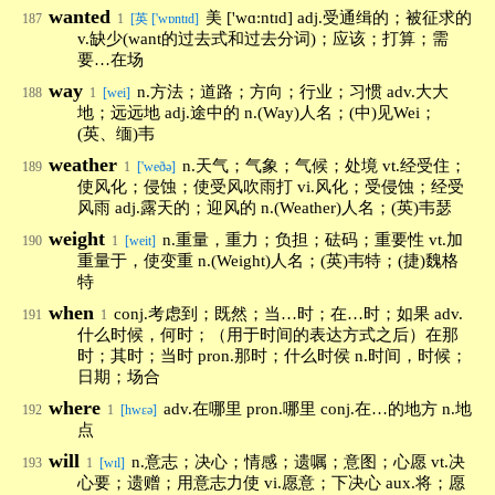
wanted
美 ['wɑ:ntɪd] adj.受通缉的；被征求的
187
1
[英 ['wɒntɪd]
v.缺少(want的过去式和过去分词)；应该；打算；需
要…在场
way
n.方法；道路；方向；行业；习惯 adv.大大
188
1
[wei]
地；远远地 adj.途中的 n.(Way)人名；(中)见Wei；
(英、缅)韦
weather
n.天气；气象；气候；处境 vt.经受住；
189
1
['weðə]
使风化；侵蚀；使受风吹雨打 vi.风化；受侵蚀；经受
风雨 adj.露天的；迎风的 n.(Weather)人名；(英)韦瑟
weight
n.重量，重力；负担；砝码；重要性 vt.加
190
1
[weit]
重量于，使变重 n.(Weight)人名；(英)韦特；(捷)魏格
特
when
conj.考虑到；既然；当…时；在…时；如果 adv.
191
1
什么时候，何时；（用于时间的表达方式之后）在那
时；其时；当时 pron.那时；什么时侯 n.时间，时候；
日期；场合
where
adv.在哪里 pron.哪里 conj.在…的地方 n.地
192
1
[hwεə]
点
will
n.意志；决心；情感；遗嘱；意图；心愿 vt.决
193
1
[wɪl]
心要；遗赠；用意志力使 vi.愿意；下决心 aux.将；愿