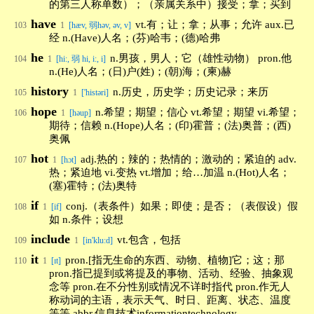
的第三人称单数）；（亲属关系中）接受；拿；买到
have
vt.有；让；拿；从事；允许 aux.已
103
1
[hæv, 弱həv, əv, v]
经 n.(Have)人名；(芬)哈韦；(德)哈弗
he
n.男孩，男人；它（雄性动物） pron.他
104
1
[hi:, 弱 hi, i:, i]
n.(He)人名；(日)户(姓)；(朝)海；(柬)赫
history
n.历史，历史学；历史记录；来历
105
1
['histəri]
hope
n.希望；期望；信心 vt.希望；期望 vi.希望；
106
1
[həup]
期待；信赖 n.(Hope)人名；(印)霍普；(法)奥普；(西)
奥佩
hot
adj.热的；辣的；热情的；激动的；紧迫的 adv.
107
1
[hɔt]
热；紧迫地 vi.变热 vt.增加；给…加温 n.(Hot)人名；
(塞)霍特；(法)奥特
if
conj.（表条件）如果；即使；是否；（表假设）假
108
1
[if]
如 n.条件；设想
include
vt.包含，包括
109
1
[in'klu:d]
it
pron.[指无生命的东西、动物、植物]它；这；那
110
1
[ɪt]
pron.指已提到或将提及的事物、活动、经验、抽象观
念等 pron.在不分性别或情况不详时指代 pron.作无人
称动词的主语，表示天气、时日、距离、状态、温度
等等 abbr.信息技术informationtechnology