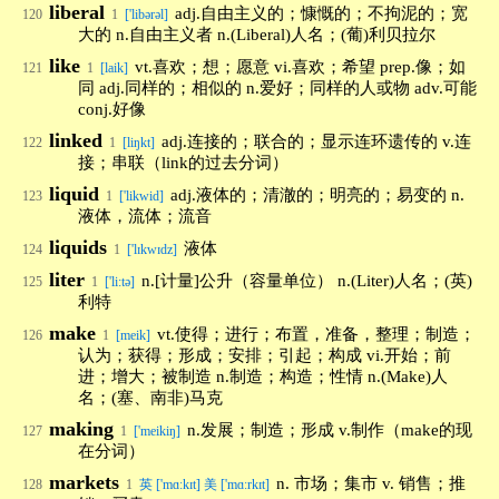
liberal
adj.自由主义的；慷慨的；不拘泥的；宽
120
1
['libərəl]
大的 n.自由主义者 n.(Liberal)人名；(葡)利贝拉尔
like
vt.喜欢；想；愿意 vi.喜欢；希望 prep.像；如
121
1
[laik]
同 adj.同样的；相似的 n.爱好；同样的人或物 adv.可能
conj.好像
linked
adj.连接的；联合的；显示连环遗传的 v.连
122
1
[liŋkt]
接；串联（link的过去分词）
liquid
adj.液体的；清澈的；明亮的；易变的 n.
123
1
['likwid]
液体，流体；流音
liquids
液体
124
1
['lɪkwɪdz]
liter
n.[计量]公升（容量单位） n.(Liter)人名；(英)
125
1
['li:tə]
利特
make
vt.使得；进行；布置，准备，整理；制造；
126
1
[meik]
认为；获得；形成；安排；引起；构成 vi.开始；前
进；增大；被制造 n.制造；构造；性情 n.(Make)人
名；(塞、南非)马克
making
n.发展；制造；形成 v.制作（make的现
127
1
['meikiŋ]
在分词）
markets
n. 市场；集市 v. 销售；推
128
1
英 ['mɑːkɪt] 美 ['mɑːrkɪt]