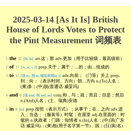
2025-03-14 [As It Is] British
House of Lords Votes to Protect
the Pint Measurement 词频表
the
art.这；那 adv.更加（用于比较级，最高级前）
1
32
[ði/ ðə]
of
prep.关于；属于；…的；由…组成的
2
17
[ɔv, əv, v, f]
to
adv.向前；（门等）关上 prep.
3
11
[强 tu:, 弱 tu, 辅音前弱tə, t]
到；向；（表示时间、方向）朝…方向 n.(To)人名；
(柬)多；(中)脱(普通话·威妥玛)
and
conj.和，与；就；而且；但是；然后
4
9
[强 ænd, 弱 ənd, ən]
n.(And)人名；(土、瑞典)安德
in
prep.按照（表示方式）；从事于；在…之内 adv.进
5
8
[in]
入；当选；（服装等）时髦；在屋里 adj.在里面的；时
髦的 n.执政者；门路；知情者 n.(In)人名；(中)演(广东
话·威妥玛)；(柬)殷(用于名字第一节)，因；(日)寅(名)