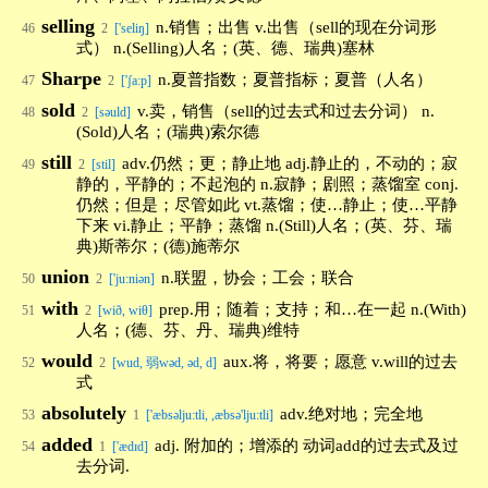
selling
n.销售；出售 v.出售（sell的现在分词形
46
2
['seliŋ]
式） n.(Selling)人名；(英、德、瑞典)塞林
Sharpe
n.夏普指数；夏普指标；夏普（人名）
47
2
['ʃa:p]
sold
v.卖，销售（sell的过去式和过去分词） n.
48
2
[səuld]
(Sold)人名；(瑞典)索尔德
still
adv.仍然；更；静止地 adj.静止的，不动的；寂
49
2
[stil]
静的，平静的；不起泡的 n.寂静；剧照；蒸馏室 conj.
仍然；但是；尽管如此 vt.蒸馏；使…静止；使…平静
下来 vi.静止；平静；蒸馏 n.(Still)人名；(英、芬、瑞
典)斯蒂尔；(德)施蒂尔
union
n.联盟，协会；工会；联合
50
2
['ju:niən]
with
prep.用；随着；支持；和…在一起 n.(With)
51
2
[wið, wiθ]
人名；(德、芬、丹、瑞典)维特
would
aux.将，将要；愿意 v.will的过去
52
2
[wud, 弱wəd, əd, d]
式
absolutely
adv.绝对地；完全地
53
1
['æbsəlju:tli, ,æbsə'lju:tli]
added
adj. 附加的；增添的 动词add的过去式及过
54
1
['ædɪd]
去分词.