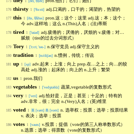
they
pron.他们；它们；她们
175
1
[ðei, 弱ðe]
thirsty
adj.口渴的，口干的；渴望的，热望的
176
1
['θə:sti]
this
pron.这；这个；这里 adj.这；本；这个；
177
1
[ðis, 弱ðəs]
今 adv.这样地；这么 n.(This)人名；(法)蒂斯
tired
adj.疲倦的；厌倦的，厌烦的 v.疲倦；对…
178
1
['taiəd]
腻烦（tire的过去分词形式）
Tory
n.保守党员 adj.保守主义的
179
1
['tɔ:ri; 'təu-]
tradition
n.惯例，传统；传说
180
1
[trə'diʃən]
up
adv.起来；上涨；向上 prep.在…之上；向…的较
181
1
[ʌp]
高处 adj.涨的；起床的；向上的 n.上升；繁荣
us
pron.我们
182
1
vegetables
蔬菜,vegetable的复数形式
183
1
['vedʒɪtəblz]
very
adj.恰好是，正是；甚至；十足的；特有的
184
1
['veri]
adv.非常，很；完全 n.(Very)人名；(英)维里
voted
n. 选举权；投票；选举；投票结果
185
1
英 [vəʊt] 美 [voʊt]
v. 表决；选举；投票
votes
v.投票；提倡（vote的第三人称单数形式）
186
1
[vəuts]
n.选票；选举；得票数（vote的复数形式）