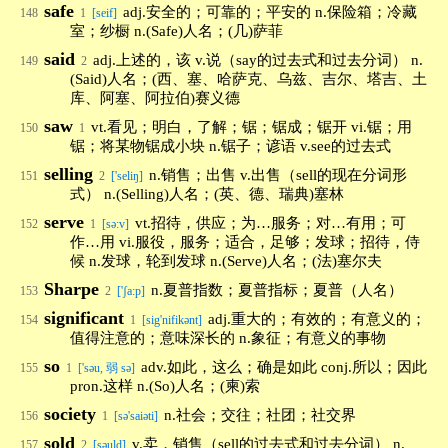
safe
adj.安全的；可靠的；平安的 n.保险箱；冷藏
148
1
[seif]
室；纱橱 n.(Safe)人名；(几)萨菲
said
adj.上述的，该 v.说（say的过去式和过去分词） n.
149
2
(Said)人名；(西、塞、哈萨克、乌兹、吉尔、塔吉、土
库、阿塞、阿拉伯)赛义德
saw
vt.看见；明白，了解；锯；锯成；锯开 vi.锯；用
150
1
锯；将某物锯成小块 n.锯子；谚语 v.see的过去式
selling
n.销售；出售 v.出售（sell的现在分词形
151
2
['seliŋ]
式） n.(Selling)人名；(英、德、瑞典)塞林
serve
vt.招待，供应；为…服务；对…有用；可
152
1
[sə:v]
作…用 vi.服役，服务；适合，足够；发球；招待，侍
候 n.发球，轮到发球 n.(Serve)人名；(法)塞尔夫
Sharpe
n.夏普指数；夏普指标；夏普（人名）
153
2
['ʃa:p]
significant
adj.重大的；有效的；有意义的；
154
1
[sig'nifikənt]
值得注意的；意味深长的 n.象征；有意义的事物
so
adv.如此，这么；确是如此 conj.所以；因此
155
1
['səu, 弱 sə]
pron.这样 n.(So)人名；(柬)索
society
n.社会；交往；社团；社交界
156
1
[sə'saiəti]
sold
v.卖，销售（sell的过去式和过去分词） n.
157
2
[səuld]