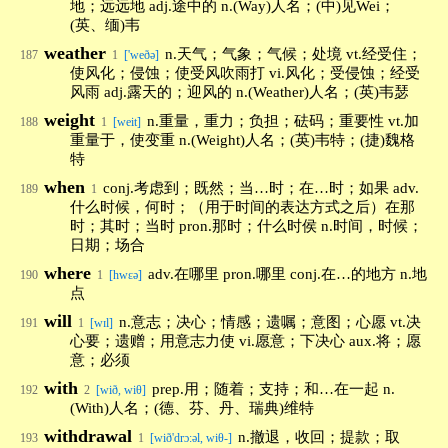
地；远远地 adj.途中的 n.(Way)人名；(中)见Wei；
(英、缅)韦
weather
n.天气；气象；气候；处境 vt.经受住；
187
1
['weðə]
使风化；侵蚀；使受风吹雨打 vi.风化；受侵蚀；经受
风雨 adj.露天的；迎风的 n.(Weather)人名；(英)韦瑟
weight
n.重量，重力；负担；砝码；重要性 vt.加
188
1
[weit]
重量于，使变重 n.(Weight)人名；(英)韦特；(捷)魏格
特
when
conj.考虑到；既然；当…时；在…时；如果 adv.
189
1
什么时候，何时；（用于时间的表达方式之后）在那
时；其时；当时 pron.那时；什么时侯 n.时间，时候；
日期；场合
where
adv.在哪里 pron.哪里 conj.在…的地方 n.地
190
1
[hwεə]
点
will
n.意志；决心；情感；遗嘱；意图；心愿 vt.决
191
1
[wɪl]
心要；遗赠；用意志力使 vi.愿意；下决心 aux.将；愿
意；必须
with
prep.用；随着；支持；和…在一起 n.
192
2
[wið, wiθ]
(With)人名；(德、芬、丹、瑞典)维特
withdrawal
n.撤退，收回；提款；取
193
1
[wið'drɔ:əl, wiθ-]