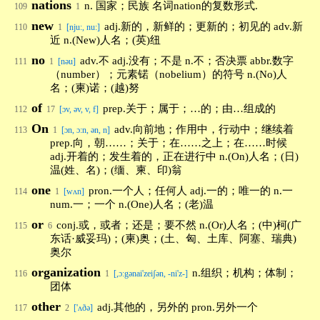
nations
n. 国家；民族 名词nation的复数形式.
109
1
new
adj.新的，新鲜的；更新的；初见的 adv.新
110
1
[nju:, nu:]
近 n.(New)人名；(英)纽
no
adv.不 adj.没有；不是 n.不；否决票 abbr.数字
111
1
[nəu]
（number）；元素锘（nobelium）的符号 n.(No)人
名；(柬)诺；(越)努
of
prep.关于；属于；…的；由…组成的
112
17
[ɔv, əv, v, f]
On
adv.向前地；作用中，行动中；继续着
113
1
[ɔn, ɔ:n, ən, n]
prep.向，朝……；关于；在……之上；在……时候
adj.开着的；发生着的，正在进行中 n.(On)人名；(日)
温(姓、名)；(缅、柬、印)翁
one
pron.一个人；任何人 adj.一的；唯一的 n.一
114
1
[wʌn]
num.一；一个 n.(One)人名；(老)温
or
conj.或，或者；还是；要不然 n.(Or)人名；(中)柯(广
115
6
东话·威妥玛)；(柬)奥；(土、匈、土库、阿塞、瑞典)
奥尔
organization
n.组织；机构；体制；
116
1
[,ɔ:gənai'zeiʃən, -ni'z-]
团体
other
adj.其他的，另外的 pron.另外一个
117
2
['ʌðə]