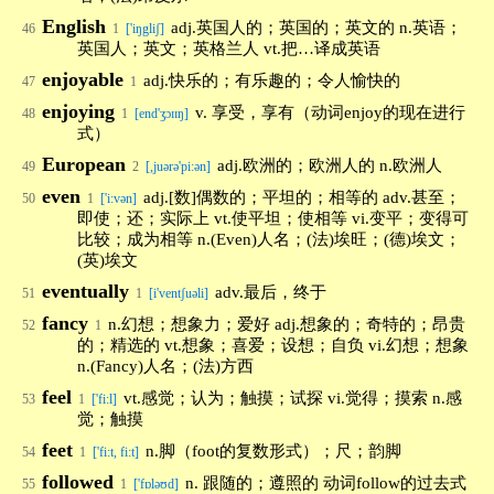
English
adj.英国人的；英国的；英文的 n.英语；
46
1
['iŋgliʃ]
英国人；英文；英格兰人 vt.把…译成英语
enjoyable
adj.快乐的；有乐趣的；令人愉快的
47
1
enjoying
v. 享受，享有（动词enjoy的现在进行
48
1
[end'ʒɔɪɪŋ]
式）
European
adj.欧洲的；欧洲人的 n.欧洲人
49
2
[,juərə'pi:ən]
even
adj.[数]偶数的；平坦的；相等的 adv.甚至；
50
1
['i:vən]
即使；还；实际上 vt.使平坦；使相等 vi.变平；变得可
比较；成为相等 n.(Even)人名；(法)埃旺；(德)埃文；
(英)埃文
eventually
adv.最后，终于
51
1
[i'ventʃuəli]
fancy
n.幻想；想象力；爱好 adj.想象的；奇特的；昂贵
52
1
的；精选的 vt.想象；喜爱；设想；自负 vi.幻想；想象
n.(Fancy)人名；(法)方西
feel
vt.感觉；认为；触摸；试探 vi.觉得；摸索 n.感
53
1
['fi:l]
觉；触摸
feet
n.脚（foot的复数形式）；尺；韵脚
54
1
['fi:t, fi:t]
followed
n. 跟随的；遵照的 动词follow的过去式
55
1
['fɒləʊd]