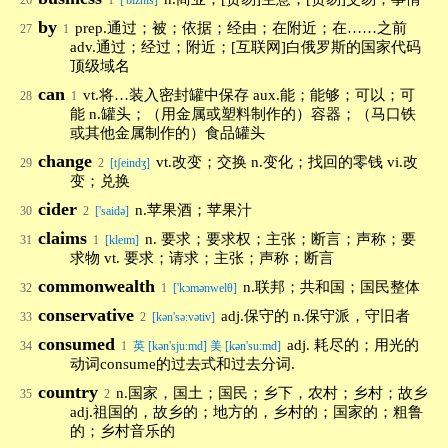
26
1
['biznis]
by
prep.通过；被；依据；经由；在附近；在……之前
27
1
adv.通过；经过；附近；[互联网]白俄罗斯的国家代码
顶级域名
can
vt.将…装入密封罐中保存 aux.能；能够；可以；可
28
1
能 n.罐头；（用金属或塑料制作的）容器；（马口铁
或其他金属制作的）食品罐头
change
vt.改变；交换 n.变化；找回的零钱 vi.改
29
2
[tʃeindʒ]
变；兑换
cider
n.苹果酒；苹果汁
30
2
['saidə]
claims
n. 要求；要求权；主张；断言；声称；要
31
1
[kleɪm]
求物 vt. 要求；请求；主张；声称；断言
commonwealth
n.联邦；共和国；国民整体
32
1
['kɔmənwelθ]
conservative
adj.保守的 n.保守派，守旧者
33
2
[kən'sə:vətiv]
consumed
adj. 耗尽的；用光的
34
1
英 [kən'sjuːmd] 美 [kən'suːmd]
动词consume的过去式和过去分词.
country
n.国家，国土；国民；乡下，农村；乡村；故乡
35
2
adj.祖国的，故乡的；地方的，乡村的；国家的；粗鲁
的；乡村音乐的