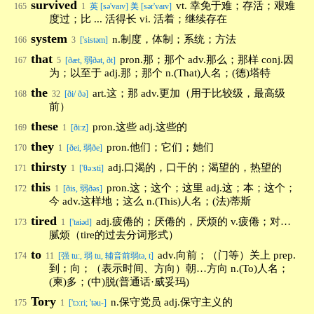
survived
vt. 幸免于难；存活；艰难
165
1
英 [sə'vaɪv] 美 [sər'vaɪv]
度过；比 ... 活得长 vi. 活着；继续存在
system
n.制度，体制；系统；方法
166
3
['sistəm]
that
pron.那；那个 adv.那么；那样 conj.因
167
5
[ðæt, 弱ðət, ðt]
为；以至于 adj.那；那个 n.(That)人名；(德)塔特
the
art.这；那 adv.更加（用于比较级，最高级
168
32
[ði/ ðə]
前）
these
pron.这些 adj.这些的
169
1
[ði:z]
they
pron.他们；它们；她们
170
1
[ðei, 弱ðe]
thirsty
adj.口渴的，口干的；渴望的，热望的
171
1
['θə:sti]
this
pron.这；这个；这里 adj.这；本；这个；
172
1
[ðis, 弱ðəs]
今 adv.这样地；这么 n.(This)人名；(法)蒂斯
tired
adj.疲倦的；厌倦的，厌烦的 v.疲倦；对…
173
1
['taiəd]
腻烦（tire的过去分词形式）
to
adv.向前；（门等）关上 prep.
174
11
[强 tu:, 弱 tu, 辅音前弱tə, t]
到；向；（表示时间、方向）朝…方向 n.(To)人名；
(柬)多；(中)脱(普通话·威妥玛)
Tory
n.保守党员 adj.保守主义的
175
1
['tɔ:ri; 'təu-]