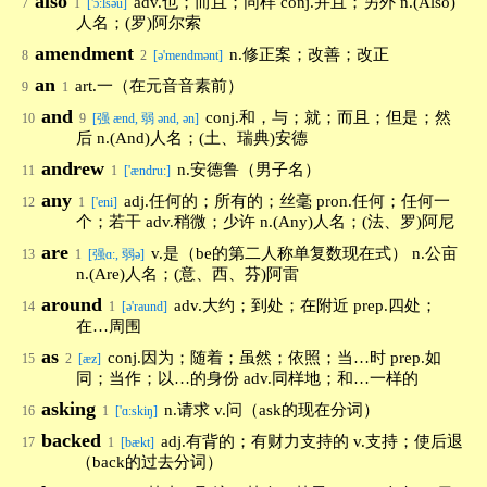
also
adv.也；而且；同样 conj.并且；另外 n.(Also)
7
1
['ɔ:lsəu]
人名；(罗)阿尔索
amendment
n.修正案；改善；改正
8
2
[ə'mendmənt]
an
art.一（在元音音素前）
9
1
and
conj.和，与；就；而且；但是；然
10
9
[强 ænd, 弱 ənd, ən]
后 n.(And)人名；(土、瑞典)安德
andrew
n.安德鲁（男子名）
11
1
['ændru:]
any
adj.任何的；所有的；丝毫 pron.任何；任何一
12
1
['eni]
个；若干 adv.稍微；少许 n.(Any)人名；(法、罗)阿尼
are
v.是（be的第二人称单复数现在式） n.公亩
13
1
[强ɑ:, 弱ə]
n.(Are)人名；(意、西、芬)阿雷
around
adv.大约；到处；在附近 prep.四处；
14
1
[ə'raund]
在…周围
as
conj.因为；随着；虽然；依照；当…时 prep.如
15
2
[æz]
同；当作；以…的身份 adv.同样地；和…一样的
asking
n.请求 v.问（ask的现在分词）
16
1
['ɑ:skiŋ]
backed
adj.有背的；有财力支持的 v.支持；使后退
17
1
[bækt]
（back的过去分词）