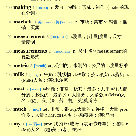
making
n.发展；制造；形成 v.制作（make的现
100
1
['meikiŋ]
在分词）
markets
n. 市场；集市 v. 销售；推
101
1
英 ['mɑːkɪt] 美 ['mɑːrkɪt]
销；买卖
measurement
n.测量；[计量]度量；尺寸；
102
3
['meʒəmənt]
量度制
measurements
n. 尺寸 名词measurement的
103
2
['meʒəmənts]
复数形式.
metric
adj.公制的；米制的；公尺的 n.度量标准
104
3
['metrik]
milk
n.牛奶；乳状物 vt.榨取；挤…的奶 vi.挤奶 n.
105
1
[milk]
(Milk)人名；(英)米尔克
most
adv.最；非常，极其；最多；几乎 adj.大部
106
2
[məust]
分的，多数的；最多的 n.大部分，大多数 n.(Most)人
名；(德、俄、法、芬、捷、英)莫斯特
much
adv.非常，很 adj.大量的 n.许多，大量 pron.
107
1
[mʌtʃ]
许多，大量 n.(Much)人名；(德)穆赫；(英)马奇
my
pron.我的 int.哎呀（表示惊奇等）；喔唷 n.
108
1
[mai;弱mi]
(My)人名；(越)美；(老、柬)米