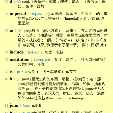
if
conj.（表条件）如果；即使；是否；（表假设）假
74
1
[if]
如 n.条件；设想
imperial
adj.帝国的；皇帝的；至高无上的；威
75
2
[im'piəriəl]
严的 n.纸张尺寸；特等品 n.(Imperial)人名；(西)因佩
里亚尔
in
prep.按照（表示方式）；从事于；在…之内 adv.进
76
8
[in]
入；当选；（服装等）时髦；在屋里 adj.在里面的；时
髦的 n.执政者；门路；知情者 n.(In)人名；(中)演(广东
话·威妥玛)；(柬)殷(用于名字第一节)，因；(日)寅(名)
include
vt.包含，包括
77
1
[in'klu:d]
institution
n.制度；建立；（社会或宗教等）
78
2
[,insti'tju:ʃən]
公共机构；习俗
is
v.是（be的三单形式） n.存在
79
4
[iz, z, s]
it
pron.[指无生命的东西、动物、植物]它；这；那
80
1
[ɪt]
pron.指已提到或将提及的事物、活动、经验、抽象观
念等 pron.在不分性别或情况不详时指代 pron.作无人
称动词的主语，表示天气、时日、距离、状态、温度
等等 abbr.信息技术informationtechnology
john
n.厕所
81
1
[dʒɔn]
just
adv.只是，仅仅；刚才，刚刚；正好，恰好；