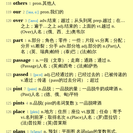
others
pron.其他人
118
1
our
pron.我们的
119
2
['auə, ɑ:]
over
adv.结束；越过；从头到尾 prep.越过；在…
120
3
['əuvə]
之上；遍于…之上 adj.结束的；上面的 vt.越过 n.
(Over)人名；(俄、西、土)奥韦尔
part
n.部分；角色；零件；一些；片段 vt.分离；分配；
121
1
分开 vi.断裂；分手 adv.部分地 adj.部分的 n.(Part)人
名；(英、瑞典)帕特；(泰)巴；(法)帕尔
passage
n.一段（文章）；走廊；通路；通过 n.
122
1
(Passage)人名；(英)帕西奇；(法)帕萨热
passed
adj.已经通过的；已经过去的；已被传递的
123
1
[pa:st]
v.通过；传递（pass的过去分词）；超过
pint
n.品脱；一品脱的量；一品脱牛奶或啤酒 n.
124
7
[paint]
(Pint)人名；(德、俄、匈)平特
pints
n.品脱( pint的名词复数 ); 一品脱啤酒
125
4
place
n.地方；住所；座位 vt.放置；任命；寄予
126
1
[pleis]
vi.名列前茅；取得名次 n.(Place)人名；(罗)普拉切；
(法)普拉斯；(英)普莱斯
plans
n. 预划；平面图 名词plan的复数形式.
127
1
[p'lænz]