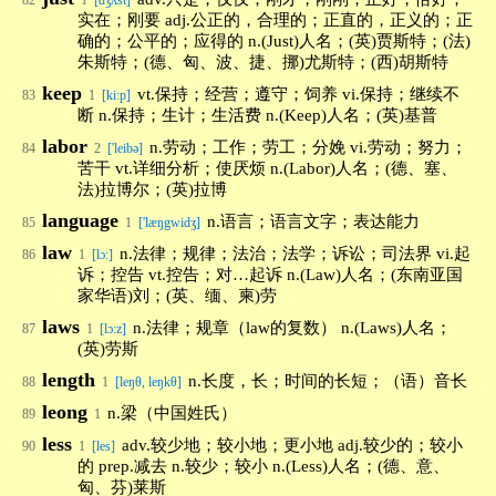
82
1
[dʒʌst]
实在；刚要 adj.公正的，合理的；正直的，正义的；正
确的；公平的；应得的 n.(Just)人名；(英)贾斯特；(法)
朱斯特；(德、匈、波、捷、挪)尤斯特；(西)胡斯特
keep
vt.保持；经营；遵守；饲养 vi.保持；继续不
83
1
[ki:p]
断 n.保持；生计；生活费 n.(Keep)人名；(英)基普
labor
n.劳动；工作；劳工；分娩 vi.劳动；努力；
84
2
['leibə]
苦干 vt.详细分析；使厌烦 n.(Labor)人名；(德、塞、
法)拉博尔；(英)拉博
language
n.语言；语言文字；表达能力
85
1
['læŋgwidʒ]
law
n.法律；规律；法治；法学；诉讼；司法界 vi.起
86
1
[lɔ:]
诉；控告 vt.控告；对…起诉 n.(Law)人名；(东南亚国
家华语)刘；(英、缅、柬)劳
laws
n.法律；规章（law的复数） n.(Laws)人名；
87
1
[lɔ:z]
(英)劳斯
length
n.长度，长；时间的长短；（语）音长
88
1
[leŋθ, leŋkθ]
leong
n.梁（中国姓氏）
89
1
less
adv.较少地；较小地；更小地 adj.较少的；较小
90
1
[les]
的 prep.减去 n.较少；较小 n.(Less)人名；(德、意、
匈、芬)莱斯