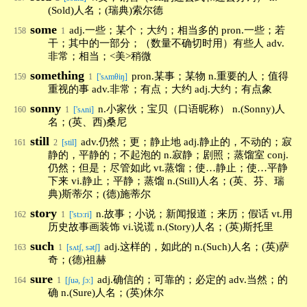
(Sold)人名；(瑞典)索尔德
some
adj.一些；某个；大约；相当多的 pron.一些；若
158
1
干；其中的一部分；（数量不确切时用）有些人 adv.
非常；相当；<美>稍微
something
pron.某事；某物 n.重要的人；值得
159
1
['sʌmθiŋ]
重视的事 adv.非常；有点；大约 adj.大约；有点象
sonny
n.小家伙；宝贝（口语昵称） n.(Sonny)人
160
1
['sʌni]
名；(英、西)桑尼
still
adv.仍然；更；静止地 adj.静止的，不动的；寂
161
2
[stil]
静的，平静的；不起泡的 n.寂静；剧照；蒸馏室 conj.
仍然；但是；尽管如此 vt.蒸馏；使…静止；使…平静
下来 vi.静止；平静；蒸馏 n.(Still)人名；(英、芬、瑞
典)斯蒂尔；(德)施蒂尔
story
n.故事；小说；新闻报道；来历；假话 vt.用
162
1
['stɔ:ri]
历史故事画装饰 vi.说谎 n.(Story)人名；(英)斯托里
such
adj.这样的，如此的 n.(Such)人名；(英)萨
163
1
[sʌtʃ, sətʃ]
奇；(德)祖赫
sure
adj.确信的；可靠的；必定的 adv.当然；的
164
1
[ʃuə, ʃɔ:]
确 n.(Sure)人名；(英)休尔