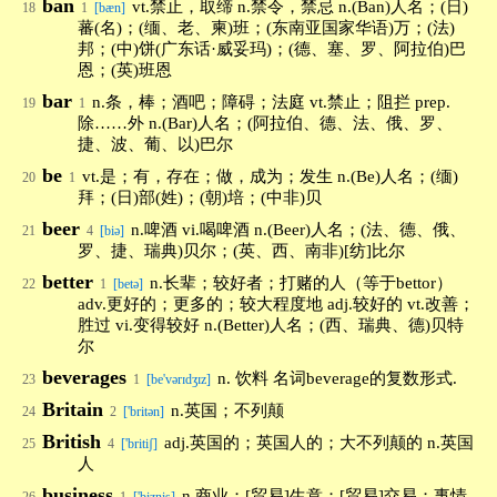
ban
vt.禁止，取缔 n.禁令，禁忌 n.(Ban)人名；(日)
18
1
[bæn]
蕃(名)；(缅、老、柬)班；(东南亚国家华语)万；(法)
邦；(中)饼(广东话·威妥玛)；(德、塞、罗、阿拉伯)巴
恩；(英)班恩
bar
n.条，棒；酒吧；障碍；法庭 vt.禁止；阻拦 prep.
19
1
除……外 n.(Bar)人名；(阿拉伯、德、法、俄、罗、
捷、波、葡、以)巴尔
be
vt.是；有，存在；做，成为；发生 n.(Be)人名；(缅)
20
1
拜；(日)部(姓)；(朝)培；(中非)贝
beer
n.啤酒 vi.喝啤酒 n.(Beer)人名；(法、德、俄、
21
4
[biə]
罗、捷、瑞典)贝尔；(英、西、南非)[纺]比尔
better
n.长辈；较好者；打赌的人（等于bettor）
22
1
[betə]
adv.更好的；更多的；较大程度地 adj.较好的 vt.改善；
胜过 vi.变得较好 n.(Better)人名；(西、瑞典、德)贝特
尔
beverages
n. 饮料 名词beverage的复数形式.
23
1
[be'vərɪdʒɪz]
Britain
n.英国；不列颠
24
2
['britən]
British
adj.英国的；英国人的；大不列颠的 n.英国
25
4
['britiʃ]
人
business
n.商业；[贸易]生意；[贸易]交易；事情