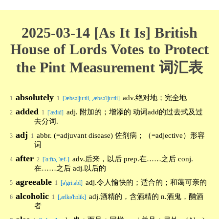
2025-03-14 [As It Is] British
House of Lords Votes to Protect
the Pint Measurement 词汇表
absolutely
adv.绝对地；完全地
1
1
['æbsəlju:tli, ,æbsə'lju:tli]
added
adj. 附加的；增添的 动词add的过去式及过
2
1
['ædɪd]
去分词.
adj
abbr. (=adjuvant disease) 佐剂病；（=adjective）形容
3
1
词
after
adv.后来，以后 prep.在……之后 conj.
4
2
['ɑ:ftə, 'æf-]
在……之后 adj.以后的
agreeable
adj.令人愉快的；适合的；和蔼可亲的
5
1
[ə'gri:əbl]
alcoholic
adj.酒精的，含酒精的 n.酒鬼，酗酒
6
1
[,ælkə'hɔlik]
者