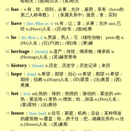
哈勒夫；(德)哈尔夫；(英)哈夫
has
v.有，吃，得到，从事，允许，雇用，享有（have的
66
1
第三人称单数）；（亲属关系中）接受；拿；买到
have
vt.有；让；拿；从事；允许 aux.已
67
1
[hæv, 弱həv, əv, v]
经 n.(Have)人名；(芬)哈韦；(德)哈弗
he
n.男孩，男人；它（雄性动物） pron.他 n.
68
1
[hi:, 弱 hi, i:, i]
(He)人名；(日)户(姓)；(朝)海；(柬)赫
heritage
n.遗产；传统；继承物；继承权 n.
69
2
['heritidʒ]
(Heritage)人名；(英)赫里蒂奇
history
n.历史，历史学；历史记录；来历
70
1
['histəri]
hope
n.希望；期望；信心 vt.希望；期望 vi.希望；
71
1
[həup]
期待；信赖 n.(Hope)人名；(印)霍普；(法)奥普；(西)
奥佩
hot
adj.热的；辣的；热情的；激动的；紧迫的 adv.
72
1
[hɔt]
热；紧迫地 vi.变热 vt.增加；给…加温 n.(Hot)人名；
(塞)霍特；(法)奥特
house
n.住宅；家庭；机构；议会；某种用途
73
3
[haus, hauz]
的建筑物 vt.覆盖；给…房子住；把…储藏在房内 vi.住
n.(House)人名；(英)豪斯