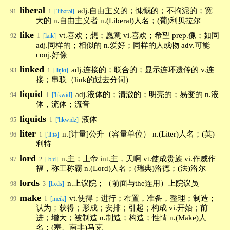
liberal
adj.自由主义的；慷慨的；不拘泥的；宽
91
1
['libərəl]
大的 n.自由主义者 n.(Liberal)人名；(葡)利贝拉尔
like
vt.喜欢；想；愿意 vi.喜欢；希望 prep.像；如同
92
1
[laik]
adj.同样的；相似的 n.爱好；同样的人或物 adv.可能
conj.好像
linked
adj.连接的；联合的；显示连环遗传的 v.连
93
1
[liŋkt]
接；串联（link的过去分词）
liquid
adj.液体的；清澈的；明亮的；易变的 n.液
94
1
['likwid]
体，流体；流音
liquids
液体
95
1
['lɪkwɪdz]
liter
n.[计量]公升（容量单位） n.(Liter)人名；(英)
96
1
['li:tə]
利特
lord
n.主；上帝 int.主，天啊 vt.使成贵族 vi.作威作
97
2
[lɔ:d]
福，称王称霸 n.(Lord)人名；(瑞典)洛德；(法)洛尔
lords
n.上议院；（前面与the连用）上院议员
98
3
[lɔ:ds]
make
vt.使得；进行；布置，准备，整理；制造；
99
1
[meik]
认为；获得；形成；安排；引起；构成 vi.开始；前
进；增大；被制造 n.制造；构造；性情 n.(Make)人
名；(塞、南非)马克