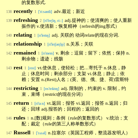
的复数形式.
recently
adv.最近；新近
138
1
['ri:səntli]
refreshing
adj.提神的；使清爽的；使人重新
139
2
[ri'freʃiŋ, ri:-]
振作的 v.使清新；恢复精神（refresh的ing形式）
relating
adj. 关联的 动词relate的现在分词.
140
1
[rɪ'leɪtɪŋ]
relationship
n.关系；关联
141
1
[ri'leiʃənʃip]
remained
v. 剩余；逗留；留下；依然；保持 n.
142
1
[rɪ'meɪn]
剩余物；遗迹；残骸
rest
vt.使休息，使轻松；把…寄托于 n.休息，静
143
1
[rest]
止；休息时间；剩余部分；支架 vi.休息；静止；依
赖；安置 n.(Rest)人名；(英、德、俄、捷、荷)雷斯特
restricting
adj. 限制的，约束的 v. 限制，约
144
1
[rɪs'trɪktɪŋ]
束，束缚（restrict的现在分词）
return
vt.返回；报答 vi.返回；报答 n.返回；归
145
1
[ri'tə:n]
还；回球 adj.报答的；回程的；返回的
rules
n.[数]规则；条例（rule的复数形式） v.统治；支
146
1
配；裁定（rule的第三人称单数形式）
Russell
n.拉塞尔（英国工程师，整流器发明人）
147
1
['rʌsəl]