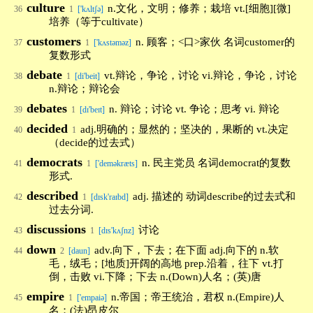
culture
n.文化，文明；修养；栽培 vt.[细胞][微]
36
1
['kʌltʃə]
培养（等于cultivate）
customers
n. 顾客；<口>家伙 名词customer的
37
1
['kʌstəməz]
复数形式
debate
vt.辩论，争论，讨论 vi.辩论，争论，讨论
38
1
[di'beit]
n.辩论；辩论会
debates
n. 辩论；讨论 vt. 争论；思考 vi. 辩论
39
1
[dɪ'beɪt]
decided
adj.明确的；显然的；坚决的，果断的 vt.决定
40
1
（decide的过去式）
democrats
n. 民主党员 名词democrat的复数
41
1
['deməkræts]
形式.
described
adj. 描述的 动词describe的过去式和
42
1
[dɪsk'raɪbd]
过去分词.
discussions
讨论
43
1
[dɪs'kʌʃnz]
down
adv.向下，下去；在下面 adj.向下的 n.软
44
2
[daun]
毛，绒毛；[地质]开阔的高地 prep.沿着，往下 vt.打
倒，击败 vi.下降；下去 n.(Down)人名；(英)唐
empire
n.帝国；帝王统治，君权 n.(Empire)人
45
1
['empaiə]
名；(法)昂皮尔