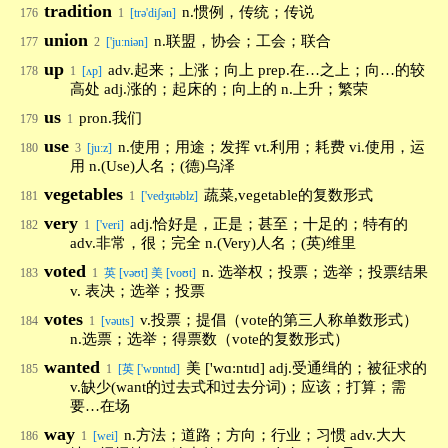
tradition
n.惯例，传统；传说
176
1
[trə'diʃən]
union
n.联盟，协会；工会；联合
177
2
['ju:niən]
up
adv.起来；上涨；向上 prep.在…之上；向…的较
178
1
[ʌp]
高处 adj.涨的；起床的；向上的 n.上升；繁荣
us
pron.我们
179
1
use
n.使用；用途；发挥 vt.利用；耗费 vi.使用，运
180
3
[ju:z]
用 n.(Use)人名；(德)乌泽
vegetables
蔬菜,vegetable的复数形式
181
1
['vedʒɪtəblz]
very
adj.恰好是，正是；甚至；十足的；特有的
182
1
['veri]
adv.非常，很；完全 n.(Very)人名；(英)维里
voted
n. 选举权；投票；选举；投票结果
183
1
英 [vəʊt] 美 [voʊt]
v. 表决；选举；投票
votes
v.投票；提倡（vote的第三人称单数形式）
184
1
[vəuts]
n.选票；选举；得票数（vote的复数形式）
wanted
美 ['wɑ:ntɪd] adj.受通缉的；被征求的
185
1
[英 ['wɒntɪd]
v.缺少(want的过去式和过去分词)；应该；打算；需
要…在场
way
n.方法；道路；方向；行业；习惯 adv.大大
186
1
[wei]