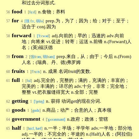
和过去分词形式.
food
n.食物；养料
56
1
[fu:d]
for
prep.为，为了；因为；给；对于；至于；
57
4
[强 fɔ:, 弱fə]
适合于 conj.因为
forward
adj.向前的；早的；迅速的 adv.向前
58
1
['fɔ:wəd]
地；向将来 vt.促进；转寄；运送 n.前锋 n.(Forward)人
名；(英)福沃德
from
prep.来自，从；由于；今后 n.(From)
59
2
[强frɔm, 弱frəm]
人名；(瑞典、丹、德)弗罗姆
fruits
n. 成果 名词fruit的复数.
60
1
[f'ruːts]
full
adj.完全的，完整的；满的，充满的；丰富的；
61
1
[ful]
完美的；丰满的；详尽的 adv.十分，非常；完全地；
整整 vt.把衣服缝得宽大 n.全部；完整
getting
n. 获得 动词get的现在分词.
62
1
['ɡetɪŋ]
goods
n.商品；动产；合意的人；真本领
63
1
[gudz]
government
n.政府；政体；管辖
64
4
['gʌvənmənt]
half
n.一半；半场；半学年 adv.一半地；部分地
65
1
[hɑ:f, hæf]
adj.一半的；不完全的；半途的 n.(Half)人名；(阿拉伯)