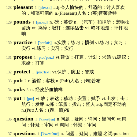
pleasant
adj.令人愉快的，舒适的；讨人喜欢
128
1
['plezənt]
的，和蔼可亲的 n.(Pleasant)人名；(英)普莱曾特
pounds
n. 磅；英镑 n. （汽车）扣押所；宠物收
129
1
[paʊnd]
留所 vt. 捣碎；敲打；连续猛击 vi. 咚咚地走；怦怦地
响
practice
n.实践；练习；惯例 vi.练习；实习；
130
1
['præktis]
实行 vt.练习；实习；实行
propose
vt.建议；打算，计划；求婚 vi.建议；
131
1
[prəu'pəuz]
求婚；打算
protect
vt.保护，防卫；警戒
132
1
[prəu'tekt]
pub
n.酒馆；客栈 n.(Pub)人名；(匈)普布
133
2
pubs
n. 经皮脐血抽样
134
3
put
vt.放；表达；移动；安置；赋予 vi.出发；击；
135
1
[put]
航行；发芽 n.掷；笨蛋；投击；怪人 adj.固定不动的
n.(Put)人名；(泰、缅)布
question
n.问题，疑问；询问；疑问句 vt.询
136
1
['kwestʃən]
问；怀疑；审问 vi.询问；怀疑；审问
questions
n. 问题，疑问，难题 名词question
137
1
['kwestʃənz]