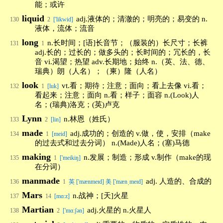
能；或许
liquid
adj.液体的；清澈的；明亮的；易变的 n.
130
2
['likwid]
液体，流体；流音
long
n.长时间；[语]长音节；（服装的）长尺寸；长裤
131
1
adj.长的；过长的；做多头的；长时间的；冗长的，长
音 vi.渴望；热望 adv.长期地；始终 n.（英、法、德、
瑞典）朗（人名）；（柬）隆（人名）
look
vt.看；期待；注意；面向；看上去像 vi.看；
132
1
[luk]
看起来；注意；面向 n.看；样子；面容 n.(Look)人
名；(瑞典)洛克；(英)卢克
Lynn
n.林恩（姓氏）
133
2
[lin]
made
adj.成功的；创造的 v.做，使，安排（make
134
1
[meid]
的过去式和过去分词） n.(Made)人名；(塞)马德
making
n.发展；制造；形成 v.制作（make的现
135
1
['meikiŋ]
在分词）
manmade
adj. 人造的、合成的
136
1
英 ['mænmeɪd] 美 ['mænˌmeɪd]
Mars
n.战神；[天]火星
137
14
[mɑ:z]
Martian
adj.火星的 n.火星人
138
2
['mɑ:ʃən]