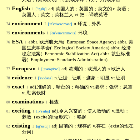
English
adj.英国人的；英国的；英文的 n.英语；
73
1
['iŋgliʃ]
英国人；英文；英格兰人 vt.把…译成英语
environment
n.环境，外界
74
2
[in'vaiərənmənt]
environments
环境
75
1
[en'vaɪərənmənts]
ESA
abbr. 欧洲航天局(=European Space Agency) abbr. 美
76
1
国生态学学会(=Ecological Society America) abbr. 经济
稳定法案(=Economic Stabilization Act) abbr. 就业标准
署(=Employment Standards Administration)
European
adj.欧洲的；欧洲人的 n.欧洲人
77
1
[,juərə'pi:ən]
evidence
n.证据，证明；迹象；明显 vt.证明
78
1
['evidəns]
exact
adj.准确的，精密的；精确的 vt.要求；强求；急需
79
1
vi.勒索钱财
examinations
检查
80
1
exciting
adj.令人兴奋的；使人激动的 v.激动；
81
1
[ik'saitiŋ]
刺激（excite的ing形式）；唤起
existing
adj.目前的；现存的 v.存在（exist的现在
82
1
[ig'zistiŋ]
分词）