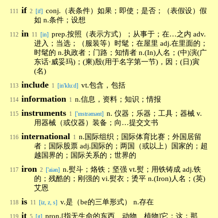
if
conj.（表条件）如果；即使；是否；（表假设）假
111
2
[if]
如 n.条件；设想
in
prep.按照（表示方式）；从事于；在…之内 adv.
112
11
[in]
进入；当选；（服装等）时髦；在屋里 adj.在里面的；
时髦的 n.执政者；门路；知情者 n.(In)人名；(中)演(广
东话·威妥玛)；(柬)殷(用于名字第一节)，因；(日)寅
(名)
include
vt.包含，包括
113
1
[in'klu:d]
information
n.信息，资料；知识；情报
114
1
instruments
n. 仪器；乐器；工具；器械 v.
115
1
['ɪnstrəmənt]
用器械（或仪器）装备；向…提交文书
international
n.国际组织；国际体育比赛；外国居留
116
1
者；国际股票 adj.国际的；两国（或以上）国家的；超
越国界的；国际关系的；世界的
iron
n.熨斗；烙铁；坚强 vt.熨；用铁铸成 adj.铁
117
2
['aiən]
的；残酷的；刚强的 vi.熨衣；烫平 n.(Iron)人名；(英)
艾恩
is
v.是（be的三单形式） n.存在
118
11
[iz, z, s]
it
pron.[指无生命的东西、动物、植物]它；这；那
119
5
[ɪt]