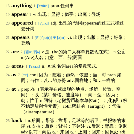
anything
pron.任何事
18
1
['eniθiŋ]
appear
vi.出现；显得；似乎；出庭；登场
19
1
appeared
adj. 出现的 动词appeare的过去式和过
20
1
[ə'piəd]
去分词.
appears
vi. 出现；出版；显得；好像；
21
1
英 [ə'pɪə(r)] 美 [ə'pɪr]
登场
are
v.是（be的第二人称单复数现在式） n.公亩
22
2
[强ɑ:, 弱ə]
n.(Are)人名；(意、西、芬)阿雷
areas
n. 区域 名词area的复数形式.
23
1
['eərɪəs]
as
conj.因为；随着；虽然；依照；当…时 prep.如
24
7
[æz]
同；当作；以…的身份 adv.同样地；和…一样的
at
prep.在（表示存在或出现的地点、场所、位置、空
25
2
间）；以（某种价格、速度等）；向；达；因为；
朝；忙于 n.阿特（老挝货币基本单位att）；[化]砹（极
不稳定放射性元素） abbr.密封的（airtight）；气温
（airtemperature）
back
n.后面；背部；靠背；足球等的后卫；书报等的末
26
1
尾 vt.支持；后退；背书；下赌注 vi.后退；背靠；倒退
adv.以前；向后地；来回地；上溯；回来；回原处 adj.