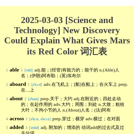
2025-03-03 [Science and
Technology] New Discovery
Could Explain What Gives Mars
its Red Color 词汇表
able
adj.能；[经管]有能力的；能干的 n.(Able)人
1
1
['eibl]
名；(伊朗)阿布勒；(英)埃布尔
aboard
adv.在飞机上；[船]在船上；在火车上 prep.
2
1
[ə'bɔ:d]
在…上
about
prep.关于；大约 adj.在附近的；四处走动
3
2
[ə'baut]
的；在起作用的 adv.大约；周围；到处 n.大致；粗枝
大叶；不拘小节的人 n.(About)人名；(法)阿布
across
prep.穿过；横穿 adv.横过；在对面
4
1
[ə'krɔs, ə'krɔ:s]
added
adj. 附加的；增添的 动词add的过去式及过
5
3
['ædɪd]
去分词.