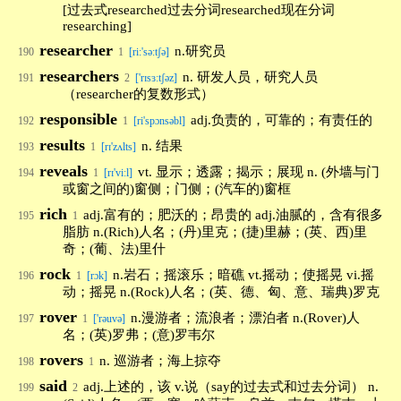
[过去式researched过去分词researched现在分词
researching]
researcher
n.研究员
190
1
[ri:'sə:tʃə]
researchers
n. 研发人员，研究人员
191
2
['rɪsɜːtʃəz]
（researcher的复数形式）
responsible
adj.负责的，可靠的；有责任的
192
1
[ri'spɔnsəbl]
results
n. 结果
193
1
[rɪ'zʌlts]
reveals
vt. 显示；透露；揭示；展现 n. (外墙与门
194
1
[rɪ'viːl]
或窗之间的)窗侧；门侧；(汽车的)窗框
rich
adj.富有的；肥沃的；昂贵的 adj.油腻的，含有很多
195
1
脂肪 n.(Rich)人名；(丹)里克；(捷)里赫；(英、西)里
奇；(葡、法)里什
rock
n.岩石；摇滚乐；暗礁 vt.摇动；使摇晃 vi.摇
196
1
[rɔk]
动；摇晃 n.(Rock)人名；(英、德、匈、意、瑞典)罗克
rover
n.漫游者；流浪者；漂泊者 n.(Rover)人
197
1
['rəuvə]
名；(英)罗弗；(意)罗韦尔
rovers
n. 巡游者；海上掠夺
198
1
said
adj.上述的，该 v.说（say的过去式和过去分词） n.
199
2