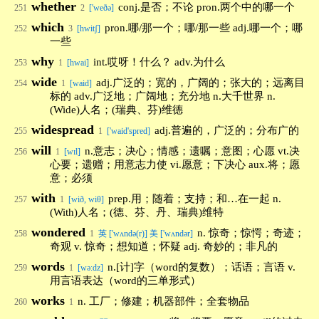
whether
conj.是否；不论 pron.两个中的哪一个
251
2
['weðə]
which
pron.哪/那一个；哪/那一些 adj.哪一个；哪
252
3
[hwitʃ]
一些
why
int.哎呀！什么？ adv.为什么
253
1
[hwai]
wide
adj.广泛的；宽的，广阔的；张大的；远离目
254
1
[waid]
标的 adv.广泛地；广阔地；充分地 n.大千世界 n.
(Wide)人名；(瑞典、芬)维德
widespread
adj.普遍的，广泛的；分布广的
255
1
['waid'spred]
will
n.意志；决心；情感；遗嘱；意图；心愿 vt.决
256
1
[wɪl]
心要；遗赠；用意志力使 vi.愿意；下决心 aux.将；愿
意；必须
with
prep.用；随着；支持；和…在一起 n.
257
1
[wið, wiθ]
(With)人名；(德、芬、丹、瑞典)维特
wondered
n. 惊奇；惊愕；奇迹；
258
1
英 ['wʌndə(r)] 美 ['wʌndər]
奇观 v. 惊奇；想知道；怀疑 adj. 奇妙的；非凡的
words
n.[计]字（word的复数）；话语；言语 v.
259
1
[wə:dz]
用言语表达（word的三单形式）
works
n. 工厂；修建；机器部件；全套物品
260
1