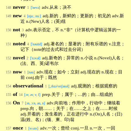
never
adv.从未；决不
148
1
['nevə]
new
adj.新的，新鲜的；更新的；初见的 adv.新
149
4
[nju:, nu:]
近 n.(New)人名；(英)纽
not
adv.表示否定，不 n.“非”（计算机中逻辑运算的一
150
3
种）
noted
adj.著名的；显著的；附有乐谱的 v.注意；
151
4
['nəutid]
记下（note的过去式和过去分词）
novel
adj.新奇的；异常的 n.小说 n.(Novel)人名；
152
2
['nɔvəl]
(法、西、英)诺韦尔
now
adv.现在；如今；立刻 adj.现在的 n.现在；目
153
1
[nau]
前 conj.由于；既然
observational
adj.观测的；根据观察的
154
1
[,ɔbzə'veiʃənəl]
of
prep.关于；属于；…的；由…组成的
155
14
[ɔv, əv, v, f]
On
adv.向前地；作用中，行动中；继续着
156
7
[ɔn, ɔ:n, ən, n]
prep.向，朝……；关于；在……之上；在……时候
adj.开着的；发生着的，正在进行中 n.(On)人名；(日)
温(姓、名)；(缅、柬、印)翁
once
adv.一次；曾经 conj.一旦 n.一次，一回
157
1
[wʌns]