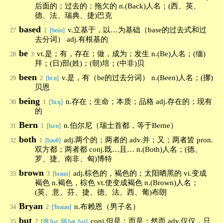
后面的；过去的；拖欠的 n.(Back)人名；(西、英、
德、法、瑞典、捷)巴克
based
v.立基于，以…为基础（base的过去式和过
27
2
[beist]
去分词） adj.有根基的
be
vt.是；有，存在；做，成为；发生 n.(Be)人名；(缅)
28
3
拜；(日)部(姓)；(朝)培；(中非)贝
been
v.是，有（be的过去分词） n.(Been)人名；(挪)
29
2
[bi:n]
贝恩
being
n.存在；生命；本质；品格 adj.存在的；现有
30
1
['bi:ŋ]
的
Bern
n.伯尔尼（瑞士首都，等于Berne）
31
1
[bə:n]
both
adj.两个的；两者的 adv.并；又；两者皆 pron.
32
1
[bəuθ]
双方都；两者都 conj.既…且… n.(Both)人名；(德、
罗、捷、南非、匈)博特
brown
adj.棕色的，褐色的；太阳晒黑的 vi.变成
33
3
[braun]
褐色 n.褐色，棕色 vt.使变成褐色 n.(Brown)人名；
(英、意、芬、捷、德、法、西、葡)布朗
Bryan
n.布赖恩（男子名）
34
2
['braiən]
but
conj.但是；而是；然而 adv.仅仅，只
35
2
[强 bʌt, 弱 bət, bʌt]