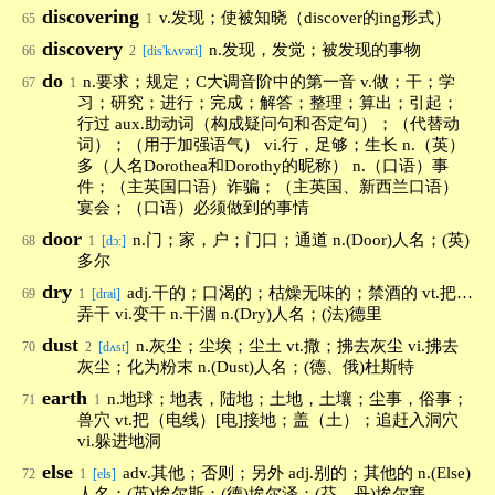
discovering
v.发现；使被知晓（discover的ing形式）
65
1
discovery
n.发现，发觉；被发现的事物
66
2
[dis'kʌvəri]
do
n.要求；规定；C大调音阶中的第一音 v.做；干；学
67
1
习；研究；进行；完成；解答；整理；算出；引起；
行过 aux.助动词（构成疑问句和否定句）；（代替动
词）；（用于加强语气） vi.行，足够；生长 n.（英）
多（人名Dorothea和Dorothy的昵称） n.（口语）事
件；（主英国口语）诈骗；（主英国、新西兰口语）
宴会；（口语）必须做到的事情
door
n.门；家，户；门口；通道 n.(Door)人名；(英)
68
1
[dɔ:]
多尔
dry
adj.干的；口渴的；枯燥无味的；禁酒的 vt.把…
69
1
[drai]
弄干 vi.变干 n.干涸 n.(Dry)人名；(法)德里
dust
n.灰尘；尘埃；尘土 vt.撒；拂去灰尘 vi.拂去
70
2
[dʌst]
灰尘；化为粉末 n.(Dust)人名；(德、俄)杜斯特
earth
n.地球；地表，陆地；土地，土壤；尘事，俗事；
71
1
兽穴 vt.把（电线）[电]接地；盖（土）；追赶入洞穴
vi.躲进地洞
else
adv.其他；否则；另外 adj.别的；其他的 n.(Else)
72
1
[els]
人名；(英)埃尔斯；(德)埃尔泽；(芬、丹)埃尔塞