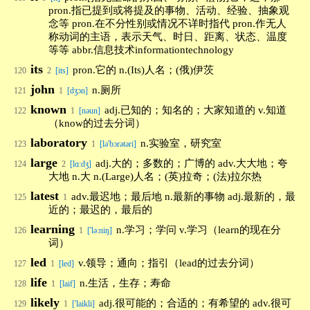
pron.指已提到或将提及的事物、活动、经验、抽象观
念等 pron.在不分性别或情况不详时指代 pron.作无人
称动词的主语，表示天气、时日、距离、状态、温度
等等 abbr.信息技术informationtechnology
its
pron.它的 n.(Its)人名；(俄)伊茨
120
2
[its]
john
n.厕所
121
1
[dʒɔn]
known
adj.已知的；知名的；大家知道的 v.知道
122
1
[nəun]
（know的过去分词）
laboratory
n.实验室，研究室
123
1
[lə'bɔrətəri]
large
adj.大的；多数的；广博的 adv.大大地；夸
124
2
[lɑ:dʒ]
大地 n.大 n.(Large)人名；(英)拉奇；(法)拉尔热
latest
adv.最迟地；最后地 n.最新的事物 adj.最新的，最
125
1
近的；最迟的，最后的
learning
n.学习；学问 v.学习（learn的现在分
126
1
['lə:niŋ]
词）
led
v.领导；通向；指引（lead的过去分词）
127
1
[led]
life
n.生活，生存；寿命
128
1
[laif]
likely
adj.很可能的；合适的；有希望的 adv.很可
129
1
['laikli]