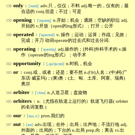
only
adv.只，仅仅；不料 adj.唯一的，仅有的；最
158
1
['əunli]
合适的 conj.但是；不过；可是
opening
n.开始；机会；通路；空缺的职位 adj.
159
1
['əupəniŋ]
开始的 v.开放（open的ing形式）；打开；公开
operated
v. 操作；运动；运算；作战；见效；
160
1
['ɒpəreɪtɪd]
完成；开刀 动词operate的过去式和过去分词.
operating
adj.操作的；[外科]外科手术的 v.操
161
1
['ɔpəreitiŋ]
作（operate的ing形式）；动手术
opportunity
n.时机，机会
162
2
[,ɔpə'tju:niti]
or
conj.或，或者；还是；要不然 n.(Or)人名；(中)柯(广
163
3
东话·威妥玛)；(柬)奥；(土、匈、土库、阿塞、瑞典)
奥尔
orbiter
n.人造卫星；盘旋物
164
1
['ɔ:bitə]
orbiters
n.（尤指在轨道上运行的）轨道飞行器( orbiter
165
1
的名词复数 )
our
pron.我们的
166
3
['auə, ɑ:]
out
adv.出现；在外；出局；出声地；不流行地 adj.
167
3
[aut]
外面的；出局的；下台的 n.出局 prep.向；离去 vi.出