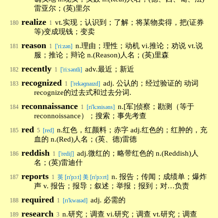
雷亚尔；(英)里尔
realize
vt.实现；认识到；了解；将某物卖得，把(证券
180
1
等)变成现钱；变卖
reason
n.理由；理性；动机 vi.推论；劝说 vt.说
181
1
['ri:zən]
服；推论；辩论 n.(Reason)人名；(英)里森
recently
adv.最近；新近
182
1
['ri:səntli]
recognized
adj. 公认的；经过验证的 动词
183
1
['rekəɡnaɪzd]
recognize的过去式和过去分词.
reconnaissance
n.[军]侦察；勘测（等于
184
1
[ri'kɔnisəns]
reconnoissance）；搜索；事先考查
red
n.红色，红颜料；赤字 adj.红色的；红肿的，充
185
5
[red]
血的 n.(Red)人名；(英、德)雷德
reddish
adj.微红的；略带红色的 n.(Reddish)人
186
1
['rediʃ]
名；(英)雷迪什
reports
n. 报告；传闻；成绩单；爆炸
187
1
英 [rɪ'pɔːt] 美 [rɪ'pɔːrt]
声 v. 报告；报导；叙述；举报；报到；对…负责
required
adj. 必需的
188
1
[rɪ'kwaɪəd]
research
n.研究；调查 vi.研究；调查 vt.研究；调查
189
3